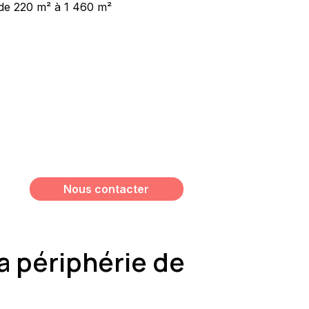
de 220 m² à 1 460 m²
Vous souhaitez avoir plus
d’informations sur ce bien ?
Meshi Lundrim
+32 498 78 15 35
lundrim.meshi@mesh-immo.com
Nous contacter
la périphérie de