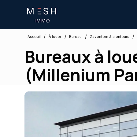
/
/
/
/
Zaventem & alentours
Acceuil
À louer
Bureau
Bureaux à lou
(Millenium Pa