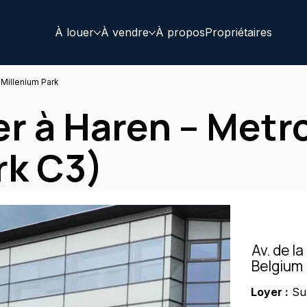
À louer
À vendre
À propos
Propriétaires
Millenium Park
er à Haren – Metr
rk C3)
Av. de la
Belgium
Loyer :
Su