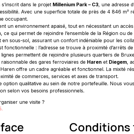
 s’inscrit dans le projet 
Millenium Park – C3
, une adresse d’
cessibilité. Avec une superficie totale de près de 4 846 m² 
ue occupant.
ent un environnement apaisé, tout en nécessitant un accès 
, ce qui permet de rejoindre l’ensemble de la Région ou de s
 en sous-sol, assurant un confort indéniable pour les collab
t fonctionnelle : l’adresse se trouve à proximité d’arrêts de
lignes permettent de rejoindre plusieurs quartiers de Bruxell
e raisonnable des gares ferroviaires de 
Haren
 et 
Diegem
, a
Haren offre un cadre agréable et fonctionnel. La mixité résid
ximité de commerces, services et axes de transport.
ion qualitative au sein de notre portefeuille. Nous vous 
tion selon vos besoins professionnels.
ganiser une visite ?
5
.
rface
Conditions 