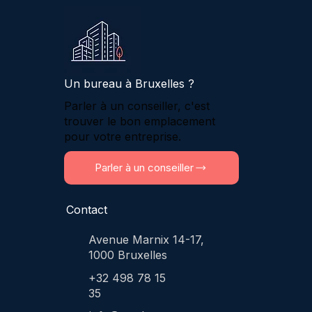
Un bureau à Bruxelles ?
Parler à un conseiller, c'est
trouver le bon emplacement
pour votre entreprise.
Parler à un conseiller
Contact
Avenue Marnix 14-17,
1000 Bruxelles
+32 498 78 15
35