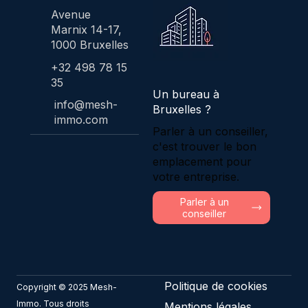
Avenue
Marnix 14-17,
1000 Bruxelles
+32 498 78 15
35
Un bureau à
info@mesh-
Bruxelles ?
immo.com
Parler à un conseiller,
c'est trouver le bon
emplacement pour
votre entreprise.
Parler à un
conseiller
Politique de cookies
Copyright © 2025 Mesh-
Immo. Tous droits
Mentions légales