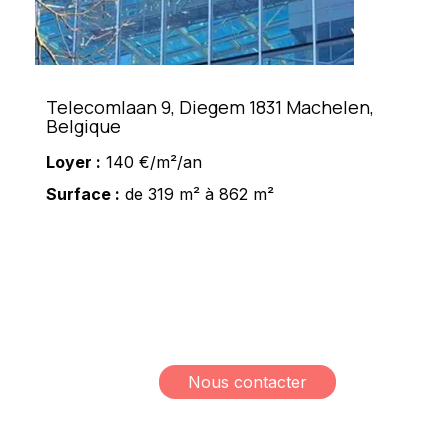
Telecomlaan 9, Diegem 1831 Machelen,
Belgique
Loyer :
140 €/m²/an
Surface :
de 319 m² à 862 m²
Meshi Lundrim
+32 498 78 15 35
lundrim.meshi@mesh-
immo.com
Nous contacter