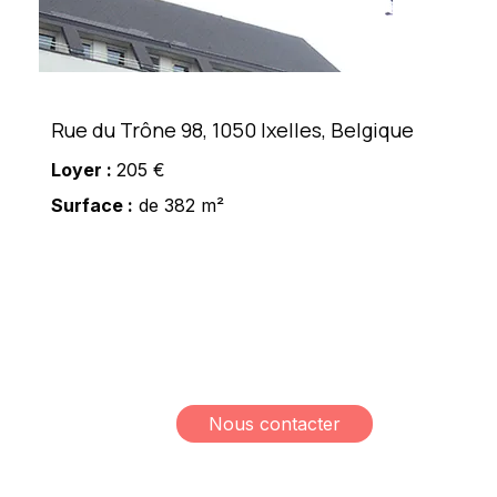
Rue du Trône 98, 1050 Ixelles, Belgique
Loyer :
205 €
Surface :
de 382 m²
Meshi Lundrim
+32 498 78 15 35
lundrim.meshi@mesh-
immo.com
Nous contacter