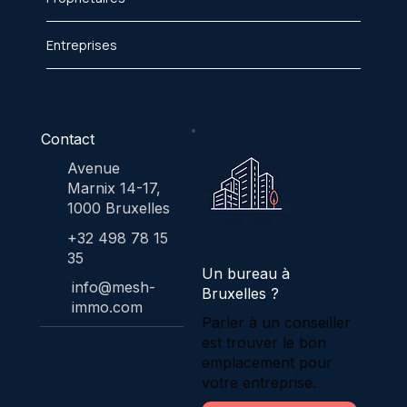
Entreprises
Contact
Avenue
Marnix 14-17,
1000 Bruxelles
+32 498 78 15
35
Un bureau à
info@mesh-
Bruxelles ?
immo.com
Parler à un conseiller
est trouver le bon
emplacement pour
votre entreprise.