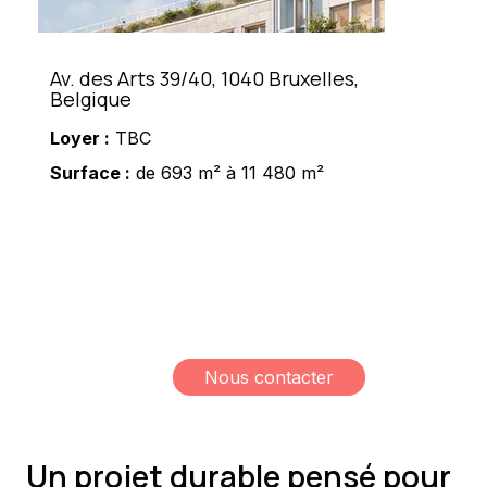
Av. des Arts 39/40, 1040 Bruxelles,
Belgique
Loyer :
TBC
Surface :
de 693 m² à 11 480 m²
Meshi Lundrim
+32 498 78 15 35
lundrim.meshi@mesh-
immo.com
Nous contacter
Un projet durable pensé pour