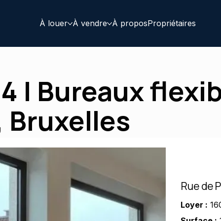
À louer
À vendre
À propos
Propriétaires
4 | Bureaux flexib
, Bruxelles
Rue de P
Loyer :
16
Surface :