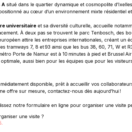
 A
 situé dans le quartier dynamique et cosmopolite d’Ixelle
itionné au cœur d’un environnement mixte résidentiel et co
e universitaire
 et sa diversité culturelle, accueille notam
lacement. À deux pas se trouvent le parc Tenbosch, des bo
 européen attire les entreprises internationales, créant un 
 les tramways 7, 8 et 93 ainsi que les bus 38, 60, 71, W et 
 métro Porte de Namur est à 10 minutes à pied et Brussel Air
 optimale, aussi bien pour les équipes que pour les visiteurs
édiatement disponible, prêt à accueillir vos collaborateurs
une offre sur mesure, contactez-nous dès aujourd’hui !
sez notre formulaire en ligne pour organiser une visite p
ganiser une visite ?
5
.