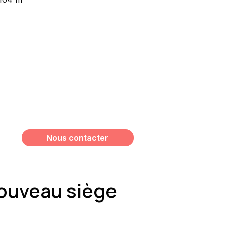
Vous souhaitez avoir plus
d’informations sur ce bien ?
Meshi Lundrim
+32 498 78 15 35
lundrim.meshi@mesh-immo.com
Nous contacter
nouveau siège