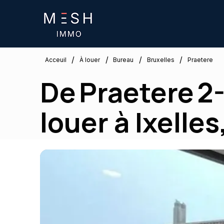
/
/
/
/
Bruxelles
Acceuil
À louer
Bureau
Praetere
De Praetere 2-
louer à Ixelles