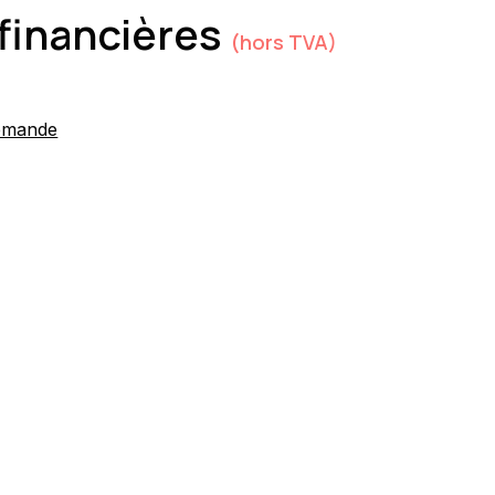
financières
(hors TVA)
emande