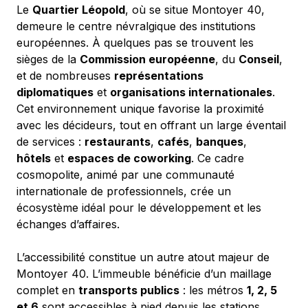
Le 
Quartier Léopold
, où se situe Montoyer 40, 
demeure le centre névralgique des institutions 
européennes. À quelques pas se trouvent les 
sièges de la 
Commission européenne
, du 
Conseil
, 
et de nombreuses 
représentations 
diplomatiques
 et 
organisations internationales
. 
Cet environnement unique favorise la proximité 
avec les décideurs, tout en offrant un large éventail 
de services : 
restaurants
, 
cafés
, 
banques
, 
hôtels
 et 
espaces de coworking
. Ce cadre 
cosmopolite, animé par une communauté 
internationale de professionnels, crée un 
écosystème idéal pour le développement et les 
échanges d’affaires.
L’accessibilité constitue un autre atout majeur de 
Montoyer 40. L’immeuble bénéficie d’un maillage 
complet en 
transports publics
 : les métros 
1, 2, 5 
et 6
 sont accessibles à pied depuis les stations 