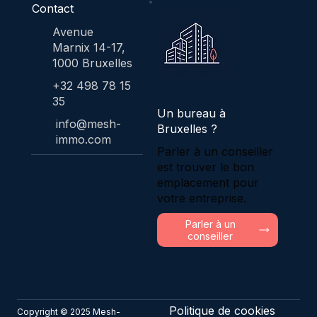
Contact
Avenue
Marnix 14-17,
1000 Bruxelles
+32 498 78 15
35
Un bureau à
info@mesh-
Bruxelles ?
immo.com
Parler à un conseiller
est trouver le bon
emplacement pour
votre entreprise.
Parler à un
conseiller
Politique de cookies
Copyright © 2025 Mesh-