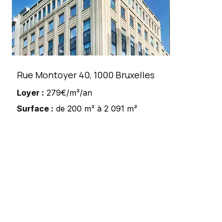
Rue Montoyer 40, 1000 Bruxelles
Loyer :
279€/m²/an
Surface :
de 200 m² à 2 091 m²
Vous souhaitez avoir plus
d’informations sur ce bien ?
Meshi Lundrim
+32 498 78 15 35
lundrim.meshi@mesh-immo.com