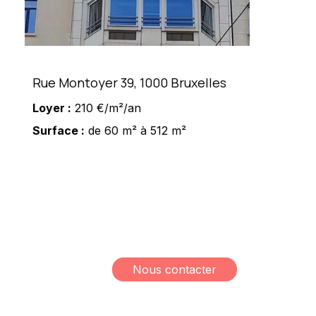
Rue Montoyer 39, 1000 Bruxelles
Loyer :
210 €/m²/an
Surface :
de 60 m² à 512 m²
Meshi Lundrim
+32 498 78 15 35
lundrim.meshi@mesh-
immo.com
Nous contacter