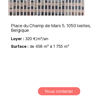
Place du Champ de Mars 5, 1050 Ixelles,
Belgique
Loyer :
320 €/m²/an
Surface :
de 458 m² à 1 755 m²
Meshi Lundrim
+32 498 78 15 35
lundrim.meshi@mesh-
immo.com
Nous contacter