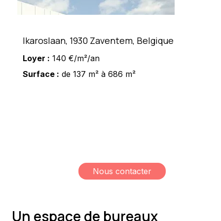
Ikaroslaan, 1930 Zaventem, Belgique
Loyer :
140 €/m²/an
Surface :
de 137 m² à 686 m²
Meshi Lundrim
+32 498 78 15 35
lundrim.meshi@mesh-
immo.com
Nous contacter
Un espace de bureaux