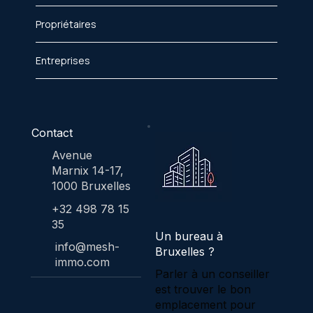
Propriétaires
Entreprises
Contact
Avenue
Marnix 14-17,
1000 Bruxelles
+32 498 78 15
35
Un bureau à
info@mesh-
Bruxelles ?
immo.com
Parler à un conseiller
est trouver le bon
emplacement pour