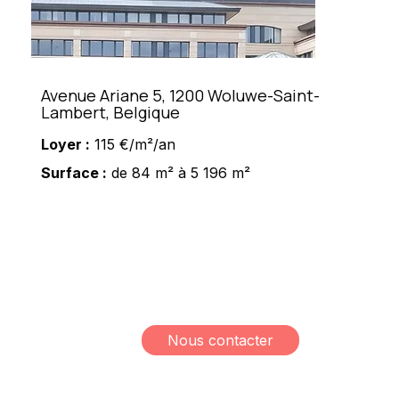
Avenue Ariane 5, 1200 Woluwe-Saint-
Lambert, Belgique
Loyer :
115 €/m²/an
Surface :
de 84 m² à 5 196 m²
Meshi Lundrim
+32 498 78 15 35
lundrim.meshi@mesh-
immo.com
Nous contacter