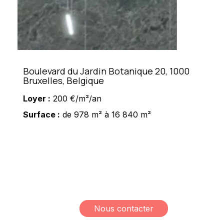
Boulevard du Jardin Botanique 20, 1000
Bruxelles, Belgique
Loyer :
200 €/m²/an
Surface :
de 978 m² à 16 840 m²
Meshi Lundrim
+32 498 78 15 35
lundrim.meshi@mesh-
immo.com
Nous contacter