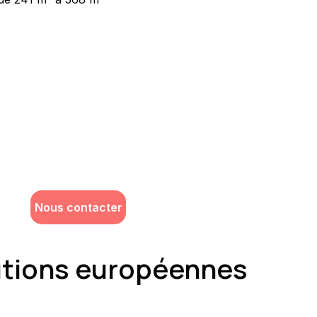
Vous souhaitez avoir plus d’informations
sur ce bien ?
Meshi Lundrim
+32 498 78 15 35
lundrim.meshi@mesh-immo.com
Nous contacter
utions européennes