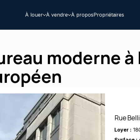
À louer
À vendre
À propos
Propriétaires
 Bureau moderne à
uropéen
Rue Bell
Loyer :
18
Surface :