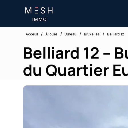
/
/
/
/
Bruxelles
Acceuil
À louer
Bureau
Belliard 12
Belliard 12 –
du Quartier E