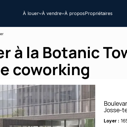
À louer
À vendre
À propos
Propriétaires
er
r à la Botanic To
de coworking
Boulevar
Josse-t
Loyer :
16