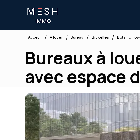
/
/
/
/
Bruxelles
Acceuil
À louer
Bureau
Botanic Tow
Bureaux à loue
avec espace 