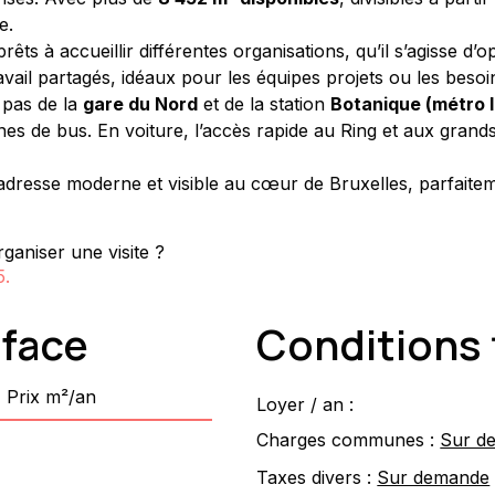
e.
ts à accueillir différentes organisations, qu’il s’agisse d
vail partagés, idéaux pour les équipes projets ou les besoi
 pas de la 
gare du Nord
 et de la station 
Botanique (métro l
gnes de bus. En voiture, l’accès rapide au Ring et aux grand
 adresse moderne et visible au cœur de Bruxelles, parfaite
ganiser une visite ?
5
.
rface
Conditions 
Prix m²/an
Loyer / an :
Charges communes :
Sur d
Taxes divers :
Sur demande