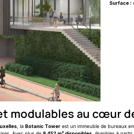
Surface :
t modulables au cœur de
uxelles
, la 
Botanic Tower
 est un immeuble de bureaux em
ises. Avec plus de 
8 452 m² disponibles
, divisibles à partir