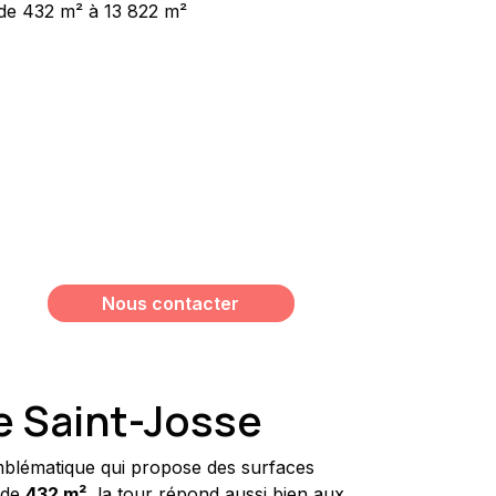
de 432 m² à 13 822 m²
Vous souhaitez avoir plus
d’informations sur ce bien ?
Meshi Lundrim
+32 498 78 15 35
lundrim.meshi@mesh-immo.com
Nous contacter
 Saint-Josse
blématique qui propose des surfaces 
 de 
432 m²
, la tour répond aussi bien aux 