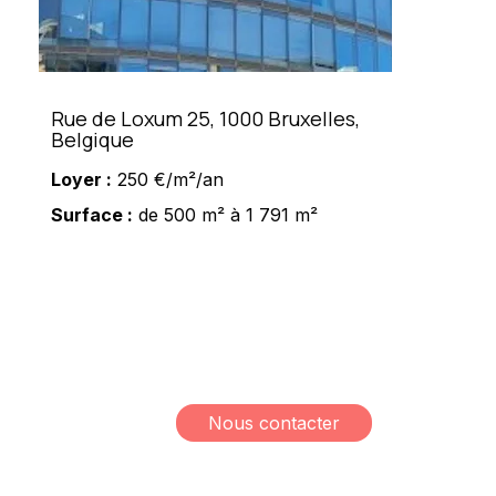
Rue de Loxum 25, 1000 Bruxelles,
Belgique
Loyer :
250 €/m²/an
Surface :
de 500 m² à 1 791 m²
Meshi Lundrim
+32 498 78 15 35
lundrim.meshi@mesh-
immo.com
Nous contacter