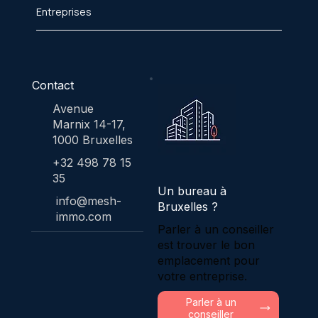
Entreprises
Contact
Avenue
Marnix 14-17,
1000 Bruxelles
+32 498 78 15
35
Un bureau à
info@mesh-
Bruxelles ?
immo.com
Parler à un conseiller
est trouver le bon
emplacement pour
votre entreprise.
Parler à un
conseiller