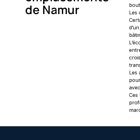
de Namur
bout
Les 
Cert
d’un
bâti
L’éc
entr
croi
tran
Les 
pour
avec
Ces 
prof
marc