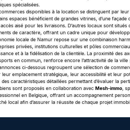
iques spécialisées.
commerces disponibles à la location se distinguent par leur m
ains espaces bénéficient de grandes vitrines, d’une façad
 accès aisé pour les livraisons. D’autres locaux sont situ
ments de caractère, offrant un cadre unique pour développe
onomie locale de Namur repose sur une combinaison harmon
eprises privées, institutions culturelles et pôles commerci
ssance et à la fidélisation de la clientèle. La proximité des a
sports en commun, renforce encore l’attractivité de la ville
annonces ci-dessous regroupent une sélection de commerc
 leur emplacement stratégique, leur accessibilité et leur p
 des caractéristiques détaillées permettant d’évaluer la pert
biens sont proposés en collaboration avec 
Mesh-immo
, s
essionnel en Belgique, offrant un accompagnement person
hé local afin d’assurer la réussite de chaque projet immobil