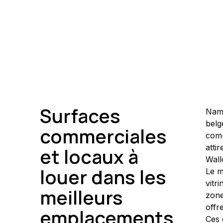
Surfaces
Namu
belg
commerciales
comm
atti
et locaux à
Wall
louer dans les
Le m
vitr
meilleurs
zone
offr
emplacements
Ces 