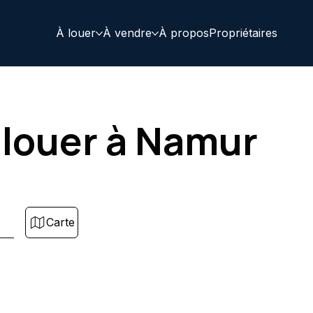
À louer
À vendre
À propos
Propriétaires
louer à Namur
Carte