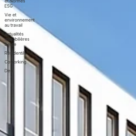
et Normes
ESG
Vie et
environnement
au travail
Actualités
immobilières
Belge
Résidentils
Coworking
Deal