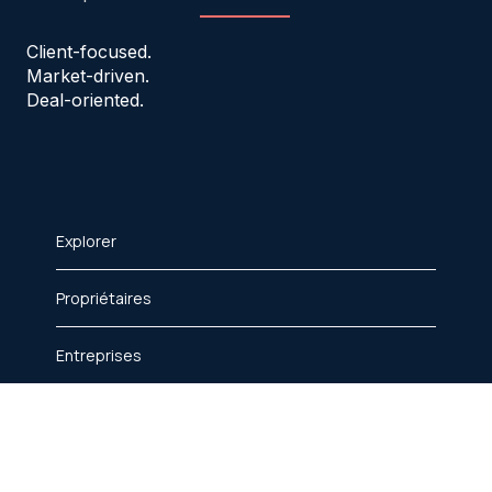
Nous aidons les entreprises à trouver et sécuriser le
bon espace de bureau.
Client-focused.
Market-driven.
Deal-oriented.
Explorer
Propriétaires
Entreprises