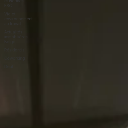
et Normes
ESG
Vie et
environnement
au travail
Actualités
immobilières
Belge
Résidentils
Coworking
Deal