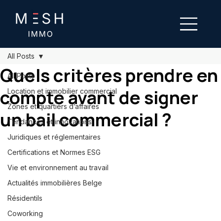
All Posts
Quels critères prendre en
All Posts
compte avant de signer
Location et immobilier commercial
Zones et quartiers d’affaires
un bail commercial ?
Tendances et innovations
Juridiques et réglementaires
Certifications et Normes ESG
Vie et environnement au travail
Actualités immobilières Belge
Résidentils
Coworking