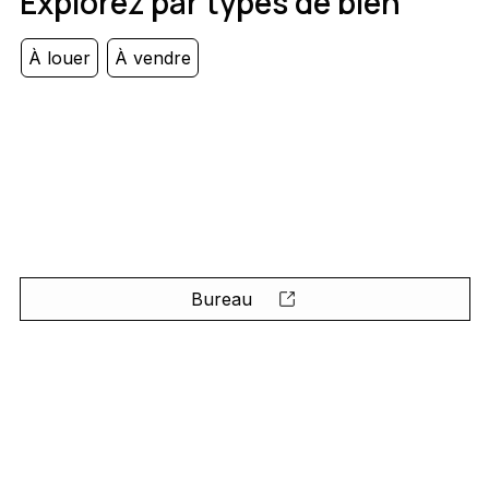
Explorez par types de bien
À louer
À vendre
Bureau