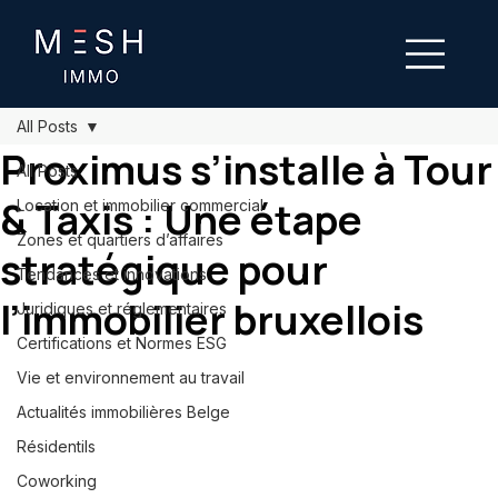
All Posts
Proximus s’installe à Tour
All Posts
& Taxis : Une étape
Location et immobilier commercial
Zones et quartiers d’affaires
stratégique pour
Tendances et innovations
l’immobilier bruxellois
Juridiques et réglementaires
Certifications et Normes ESG
Vie et environnement au travail
Actualités immobilières Belge
Résidentils
Coworking