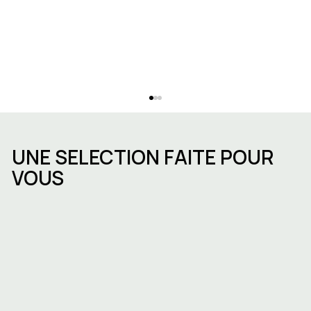
UNE SELECTION FAITE POUR
VOUS
Ouvrir une entreprise à Bruxelles :
démarches, délais et choix du bon
espace de travail