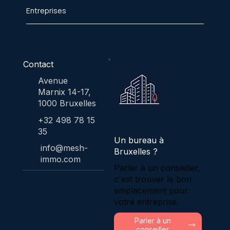
Entreprises
Contact
Avenue
Marnix 14-17,
1000 Bruxelles
+32 498 78 15
35
Un bureau à
info@mesh-
Bruxelles ?
immo.com
Parler à un conseiller,
c'est trouver le bon
emplacement pour
votre entreprise.
Parler à un
conseiller