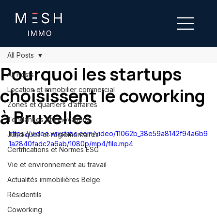
All Posts
Pourquoi les startups
All Posts
choisissent le coworking
Location et immobilier commercial
Zones et quartiers d’affaires
à Bruxelles
Tendances et innovations
https://video.wixstatic.com/video/11062b_38e59a8142f94a6b9
Juridiques et réglementaires
1a2840fadc2a6ab/1080p/mp4/file.mp4
Certifications et Normes ESG
Vie et environnement au travail
Actualités immobilières Belge
Résidentils
Coworking