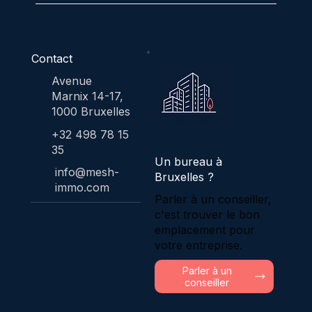
Contact
Avenue
Marnix 14-17,
1000 Bruxelles
+32 498 78 15
35
Un bureau à
info@mesh-
Bruxelles ?
immo.com
Parler à un conseiller,
c'est trouver le bon
emplacement pour
votre entreprise.
Parler à un
conseiller