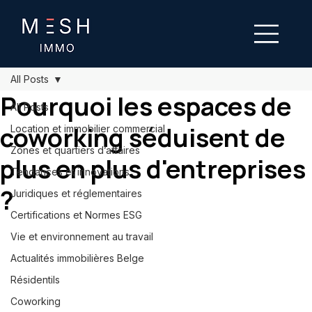
All Posts
Pourquoi les espaces de
All Posts
coworking séduisent de
Location et immobilier commercial
Zones et quartiers d’affaires
plus en plus d'entreprises
Tendances et innovations
?
Juridiques et réglementaires
Certifications et Normes ESG
Vie et environnement au travail
Actualités immobilières Belge
Résidentils
Coworking