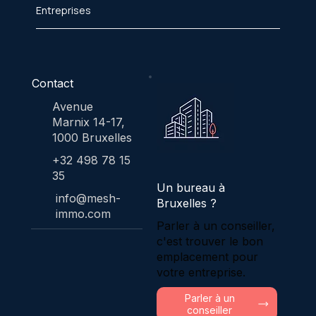
Entreprises
Contact
Avenue
Marnix 14-17,
1000 Bruxelles
+32 498 78 15
35
Un bureau à
info@mesh-
Bruxelles ?
immo.com
Parler à un conseiller,
c'est trouver le bon
emplacement pour
votre entreprise.
Parler à un
conseiller