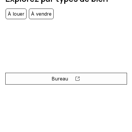
À louer
À vendre
Bureau