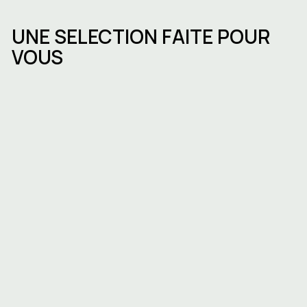
UNE SELECTION FAITE POUR
VOUS
Immobilier d’entreprise en Belgique en
2025 : tendances, défis et
opportunités