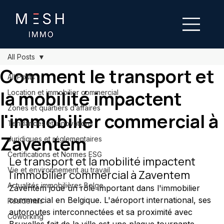
All Posts
Comment le transport et
All Posts
la mobilité impactent
Location et immobilier commercial
Zones et quartiers d’affaires
l'immobilier commercial à
Tendances et innovations
Zaventem
Juridiques et réglementaires
Certifications et Normes ESG
Le transport et la mobilité impactent 
Vie et environnement au travail
l'immobilier commercial à Zaventem
Actualités immobilières Belge
Zaventem joue un rôle important dans l'immobilier 
commercial en Belgique. L'aéroport international, ses 
Résidentils
autoroutes interconnectées et sa proximité avec 
Coworking