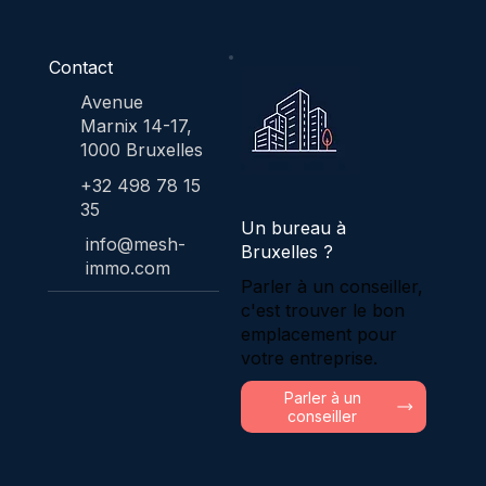
Contact
Avenue
Marnix 14-17,
1000 Bruxelles
+32 498 78 15
35
Un bureau à
info@mesh-
Bruxelles ?
immo.com
Parler à un conseiller,
c'est trouver le bon
emplacement pour
votre entreprise.
Parler à un
conseiller