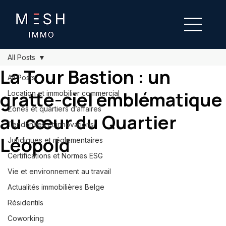
All Posts
La Tour Bastion : un
All Posts
gratte-ciel emblématique
Location et immobilier commercial
Zones et quartiers d’affaires
au cœur du Quartier
Tendances et innovations
Léopold
Juridiques et réglementaires
Certifications et Normes ESG
Vie et environnement au travail
Actualités immobilières Belge
Résidentils
Coworking