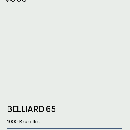
Bureaux à louer à Nivelles avec Mesh-
Immo : Un emplacement stratégique
pour votre entreprise
BELLIARD 65
1000 Bruxelles