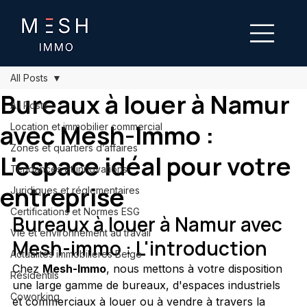
All Posts
Bureaux à louer à Namur
All Posts
avec Mesh-Immo :
Location et immobilier commercial
Zones et quartiers d’affaires
L'espace idéal pour votre
Tendances et innovations
entreprise
Juridiques et réglementaires
Certifications et Normes ESG
Bureaux à louer à Namur avec 
Vie et environnement au travail
Mesh-immo : L'introduction
Actualités immobilières Belge
Chez 
Mesh-Immo
, nous mettons à votre disposition 
Résidentils
une large gamme de bureaux, d'espaces industriels 
Coworking
et commerciaux à louer ou à vendre à travers la 