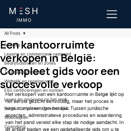
All Posts
Een kantoorruimte
All Posts
verkopen in België:
Leasing en commercieel vastgoed
Bedrijfsdistricten en zones
Compleet gids voor een
Trends en innovaties
succesvolle verkoop
Wettelijk en regelgevend
ESG certificeringen en normen
Het verkopen van een kantoorruimte in België lijkt op 
Leven en omgeving op het werk
het eerste gezicht eenvoudig, maar het proces is 
vaak complexer dan het lijkt. Tussen juridische 
Belgisch onroerend goed nieuws
aspecten, administratieve procedures en waardering 
Woonwijken
van het pand vereist elke stap de nodige aandacht. In 
Coworking
dit artikel bieden we een gedetailleerde gids om u te 