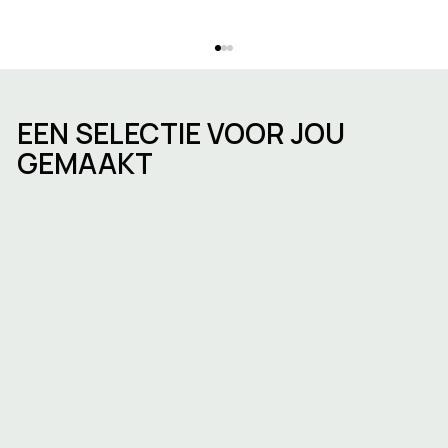
EEN SELECTIE VOOR JOU
GEMAAKT
De kantorenmarkt in La Hulpe:
huurprijzen, trends en kansen in 2026