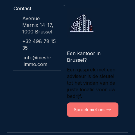
Contact
Avenue
Marnix 14-17,
1000 Brussel
+32 498 78 15
35
Een kantoor in
info@mesh-
Brussel?
immo.com
Een gesprek met een
adviseur is de sleutel
tot het vinden van de
juiste locatie voor uw
bedrijf.
Spreek met ons