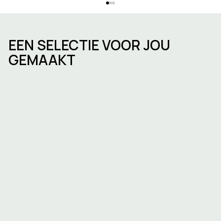
EEN SELECTIE VOOR JOU
GEMAAKT
Uniformisatie van EPC’s in Europa :
Nieuwe richtlijn aangenomen op 12
Maart 2024