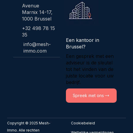
Avenue
Marnix 14-17,
1000 Brussel
+32 498 78 15
35
Een kantoor in
info@mesh-
Brussel?
immo.com
Een gesprek met een
adviseur is de sleutel
tot het vinden van de
juiste locatie voor uw
bedrijf.
Spreek met ons
Copyright © 2025 Mesh-
Cookiebeleid
Immo. Alle rechten
​Wettelijke vermeldingen