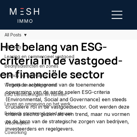
All Posts
Het belang van ESG-
All Posts
criteria in de vastgoed-
Leasing en commercieel vastgoed
Bedrijfsdistricten en zones
en financiële sector
Trends en innovaties
Tegen de achtergrond van de toenemende 
Wettelijk en regelgevend
opwarming van de aarde spelen ESG-criteria 
ESG certificeringen en normen
(Environmental, Social and Governance) een steeds 
Leven en omgeving op het werk
crucialere rol in de vastgoedsector. Ooit werden deze 
Belgisch onroerend goed nieuws
criteria slechts gezien als een trend, maar nu vormen 
ze de kern van de strategische zorgen van bedrijven, 
Woonwijken
investeerders en regelgevers.
Coworking